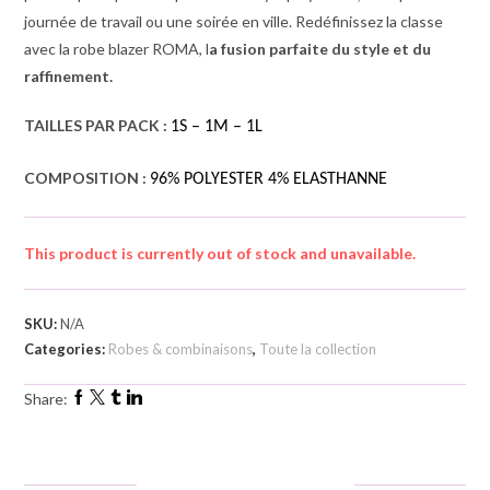
journée de travail ou une soirée en ville. Redéfinissez la classe
avec la robe blazer ROMA, l
a fusion parfaite du style et du
raffinement.
TAILLES PAR PACK :
1S – 1M – 1L
COMPOSITION :
96% POLYESTER 4% ELASTHANNE
This product is currently out of stock and unavailable.
SKU:
N/A
Categories:
Robes & combinaisons
,
Toute la collection
Facebook
Twitter
Tumblr
Linkedin
Share: